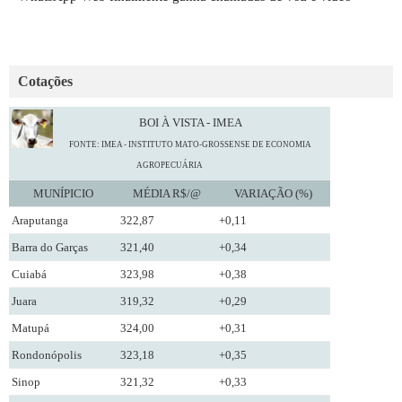
Cotações
BOI À VISTA - IMEA
FONTE: IMEA - INSTITUTO MATO-GROSSENSE DE ECONOMIA
AGROPECUÁRIA
MUNÍPICIO
MÉDIA R$/@
VARIAÇÃO (%)
Araputanga
322,87
+0,11
Barra do Garças
321,40
+0,34
Cuiabá
323,98
+0,38
Juara
319,32
+0,29
Matupá
324,00
+0,31
Rondonópolis
323,18
+0,35
Sinop
321,32
+0,33