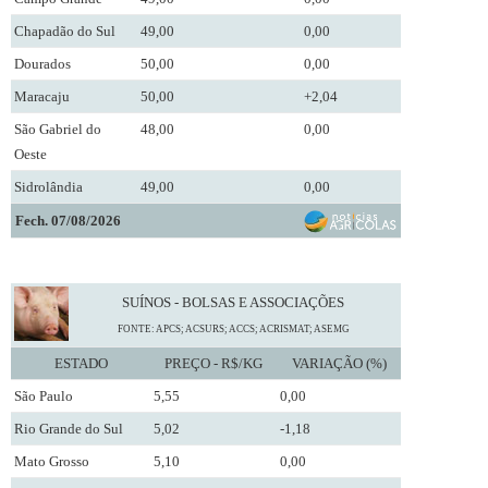
Chapadão do Sul
49,00
0,00
Dourados
50,00
0,00
Maracaju
50,00
+2,04
São Gabriel do
48,00
0,00
Oeste
Sidrolândia
49,00
0,00
Fech. 07/08/2026
SUÍNOS - BOLSAS E ASSOCIAÇÕES
FONTE: APCS; ACSURS; ACCS; ACRISMAT; ASEMG
ESTADO
PREÇO - R$/KG
VARIAÇÃO (%)
São Paulo
5,55
0,00
Rio Grande do Sul
5,02
-1,18
Mato Grosso
5,10
0,00