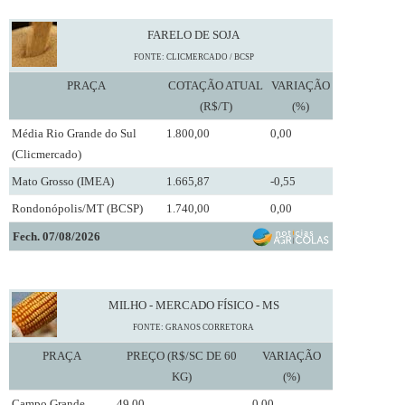
FARELO DE SOJA
FONTE: CLICMERCADO / BCSP
PRAÇA
COTAÇÃO ATUAL
VARIAÇÃO
(R$/T)
(%)
Média Rio Grande do Sul
1.800,00
0,00
(Clicmercado)
Mato Grosso (IMEA)
1.665,87
-0,55
Rondonópolis/MT (BCSP)
1.740,00
0,00
Fech. 07/08/2026
MILHO - MERCADO FÍSICO - MS
FONTE: GRANOS CORRETORA
PRAÇA
PREÇO (R$/SC DE 60
VARIAÇÃO
KG)
(%)
Campo Grande
49,00
0,00