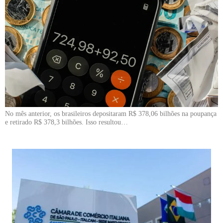
No mês anterior, os brasileiros depositaram R$ 378,06 bilhões na poupança
e retirado R$ 378,3 bilhões. Isso resultou…