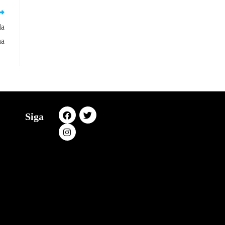
da
na
Siga