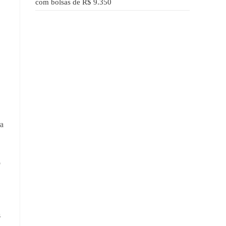
com bolsas de R$ 9.350
ra
o
s