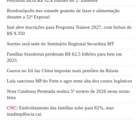
Petrobras lucra R$ 52,4 bilhões no 2º trimestre
Rondonópolis traz estande gratuito de lazer e alimentação
durante a 52ª Exposul
Itaú abre inscrições para Programa Trainee 2027, com bolsas de
R$ 9.350
Sorriso será sede do Seminário Regional Securitiza MT
Famílias brasileiras perderam R$ 62,5 bilhões para bets em
2025
Guerra no Irã faz China importar mais petróleo da Rússia
Lula sanciona MP do Frete e agro teme alta dos custos logísticos
Nota Cuiabana Premiada realiza 5º sorteio de 2026 nesta sexta-
feira
CNC:
Endividamento das famílias sobe para 82%, mas
inadimplência cai