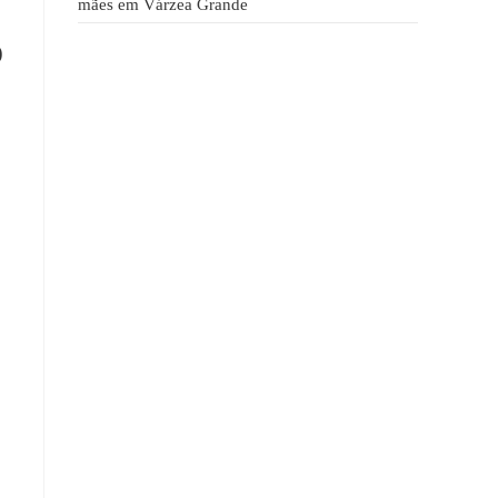
mães em Várzea Grande
o